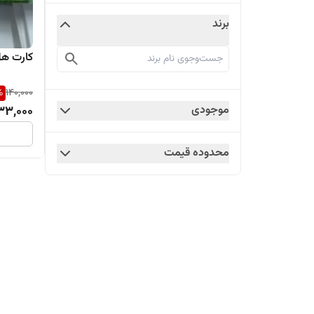
برند
کارت هل م
%
140,000
موجودی
33,000
محدوده قیمت