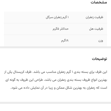
مشخصات
ظرفیت زعفران
1 گرم زعفران سرگل
ظرفیت هل
حداکثر 5گرم
وزن
18گرم
ابعاد
28*28*74 میلی متر
توضیحات
شماره تماس جهت
09128846167
کسب اطلاعات بیشتر
این ظرف برای بسته بندی 1 گرم زعفران مناسب می باشد. ظرف کریستال یکی از
بهترین انواع ظروف بسته بندی زعفران می باشد، طراحی این ظروف به گونه ای
است که زعفران به بهترین شکل ممکن و زیبا در آن نمایش داده می شود.