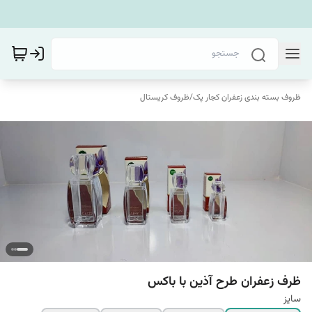
ظروف بسته بندی زعفران کجار پک
/
ظروف کریستال
ظرف زعفران طرح آذین با باکس
سایز