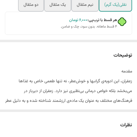
نقلی(یک گرم)
نیم مثقال
یک مثقال
دو مثقال
هر قسط با ترب‌پی:
۶٬۰۰۰
تومان
۴ قسط ماهانه. بدون سود، چک و ضامن.
توضیحات
مقدمه
زعفران، این ادویه‌ی گرانبها و خوش‌عطر، نه تنها طعمی خاص به غذاها
می‌بخشد بلکه خواص درمانی بی‌نظیری نیز دارد. زعفران از دیرباز در
فرهنگ‌های مختلف به عنوان یک ماده‌ی ارزشمند شناخته شده و به دلیل عطر
و طعم منحصر به فردش در آشپزی و داروسازی مورد استفاده قرار می‌گیرد. اما
آیا می‌دانید که برای حفظ کیفیت و عطر زعفران، انتخاب ظرف مناسب چقدر
نظرات
اهمیت دارد؟ ظرف زعفران می‌تواند به عنوان یک نگهدارنده‌ی حیاتی عمل کند