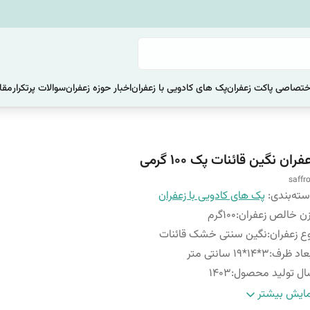
ختصاصی پاکت زعفران
پک های کادویی با زعفران
اخبار حوزه زعفران
سوالات پرتکرار
مقا
فران نگین قائنات پک 100 گرمی
saffr
ته‌بندی
:
پک های کادویی با زعفران
ن خالص زعفران
:
100گرم
ع زعفران
:
نگین سنتی خشک قائنات
عاد ظرف
:
3*14*19 سانتی متر
ل تولید محصول
:
1403
انت اصالت کالا
:
دارد
ایش بیشتر