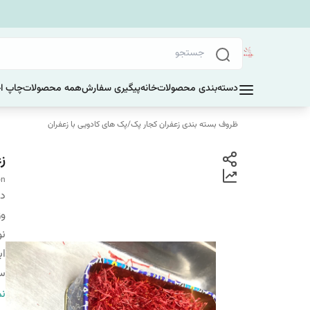
دسته‌بندی محصولات
خانه
پیگیری سفارش
همه محصولات
چاپ ا
ظروف بسته بندی زعفران کجار پک
/
پک های کادویی با زعفران
زع
on
دس
وز
نو
اب
سا
ضم
نم