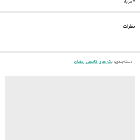
* مزایا:
◆ طراحی خاتم چوبی با جلوه‌ای حرفه‌ای و ماندگار 🪵
◆ اقتصادی و مناسب برای بسته‌بندی تک‌واحد یا سفارش‌های کوچک
نظرات
◆ محافظت مطلوب از عطر و کیفیت زعفران
🔒ین جعبه در میان عطاران، برندهای کوچک و علاقه‌مندان به بسته‌بندی اصیل
با استقبال روبه‌رو شده و بازخوردهای مثبتی دریافت نموده است.
دسته‌بندی
:
پک های کادوئی زعفران