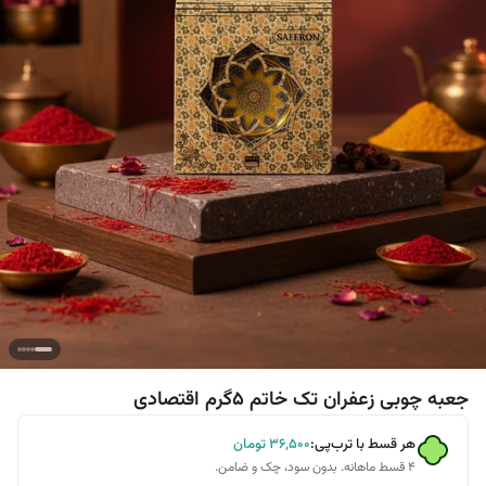
جعبه چوبی زعفران تک خاتم 5گرم اقتصادی
هر قسط با ترب‌پی:
۳۶٬۵۰۰
تومان
۴ قسط ماهانه. بدون سود، چک و ضامن.