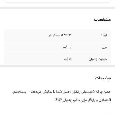
مشخصات
ابعاد
3*11*12 سانتیمتر
وزن
116گرم
ظرفیت زعفران
5 گرم
شماره تماس جهت
09128846167
کسب اطلاعات بیشتر
توضیحات
جعبه‌ای که شایستگی زعفران اصیل شما را نمایش می‌دهد — بسته‌بندی
اقتصادی و باوقار برای 5 گرم زعفران 🎁🌟