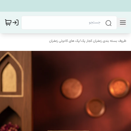
ظروف بسته بندی زعفران کجار پک
/
پک های کادوئی زعفران