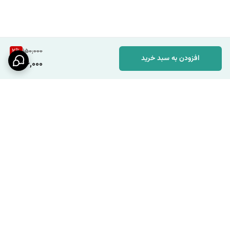
2
%
150,000
افزودن به سبد خرید
146,000
برگشت به بالا