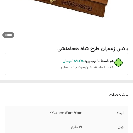
باکس زعفران طرح شاه هخامنشی
هر قسط با ترب‌پی:
۱۵۹٬۲۵۰
تومان
۴ قسط ماهانه. بدون سود، چک و ضامن.
مشخصات
ابعاد
2۷.۵cm*1۴cm*۶cm
وزن
۵۴۰گرم