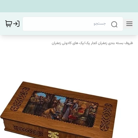
ظروف بسته بندی زعفران کجار پک
/
پک های کادوئی زعفران