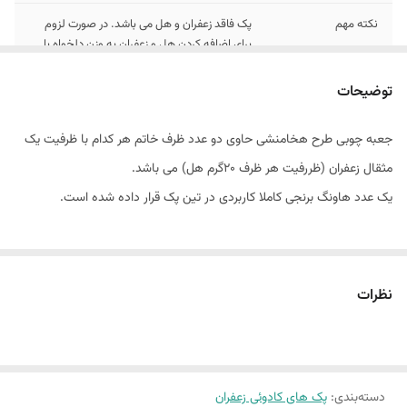
نکته مهم
پک فاقد زعفران و هل می باشد. در صورت لزوم
برای اضافه کردن هل و زعفران به وزن دلخواه با
پشتیبانی هماهنگ بفرمایید
توضیحات
شماره تماس جهت
۰۹۱۲۸۸۴۶۱۶۷
کسب اطلاعات بیشتر
جعبه چوبی طرح هخامنشی‌ حاوی دو عدد ظرف خاتم هر کدام با ظرفیت یک
مثقال زعفران (ظررفیت هر ظرف ۲۰گرم هل) می باشد.
یک عدد هاونگ برنجی کاملا کاربردی در تین پک قرار داده شده است.
نظرات
دسته‌بندی
:
پک های کادوئی زعفران