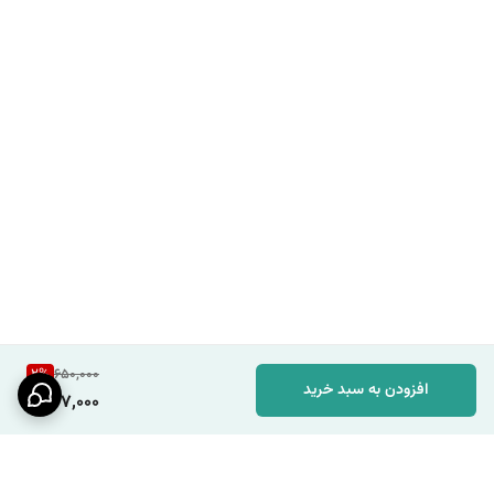
2
%
650,000
افزودن به سبد خرید
637,000