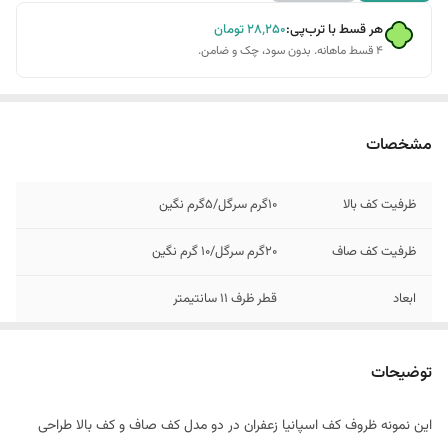
هر قسط با ترب‌پی:
۲۸٬۲۵۰
تومان
۴ قسط ماهانه. بدون سود، چک و ضامن.
مشخصات
ظرفیت کف بالا
10گرم سرگل/5گرم نگین
ظرفیت کف صاف
20گرم سرگل/10 گرم نگین
ابعاد
قطر ظرف 11 سانتیمتر
توضیحات
این نمونه ظروف کف اسپانیا زعفران در دو مدل کف صاف و کف بالا طراحی