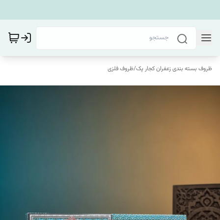
ظروف بسته بندی زعفران کجار پک
/
ظروف فلزی