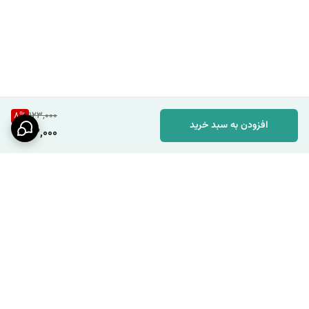
8
%
123,000
افزودن به سبد خرید
113,000
برگشت به بالا