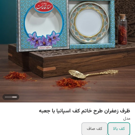
ظرف زعفران طرح خاتم کف اسپانیا با جعبه
مدل
کف بالا
کف صاف