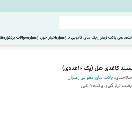
ختصاصی پاکت زعفران
پک های کادویی با زعفران
اخبار حوزه زعفران
سوالات پرتکرار
مقا
تند کاغذی هل (پک 10عددی)
ته‌بندی
:
پاکت های مقوایی زعفران
فیت قرار گیری پاکت
:
20تایی