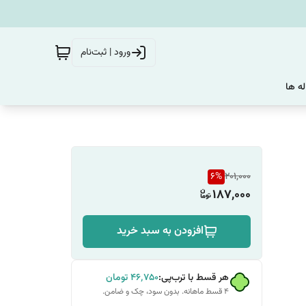
ورود | ثبت‌نام
له ها
6
%
201,000
187,000
افزودن به سبد خرید
هر قسط با ترب‌پی:
۴۶٬۷۵۰
تومان
۴ قسط ماهانه. بدون سود، چک و ضامن.