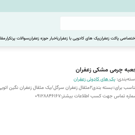
ختصاصی پاکت زعفران
پک های کادویی با زعفران
اخبار حوزه زعفران
سوالات پرتکرار
مقا
عبه چرمی مشکی زعفران
ته‌بندی
:
پک های کادوئی زعفران
اسب برای:
:
بسته بندی2مثقال زعفران سرگل/یک مثقال زعفران نگین اتویی
اره تماس جهت کسب اطلاعات بیشتر
:
۰۹۱۲۸۸۴۶۱۶۷