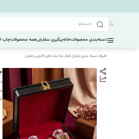
دسته‌بندی محصولات
خانه
پیگیری سفارش
همه محصولات
چاپ ا
ظروف بسته بندی زعفران کجار پک
/
پک های کادوئی زعفران
ج
دس
من
شم