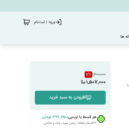
ورود | ثبت‌نام
له ها
5
%
1,600,000
1,507,000
افزودن به سبد خرید
هر قسط با ترب‌پی:
۳۷۶٬۷۵۰
تومان
۴ قسط ماهانه. بدون سود، چک و ضامن.