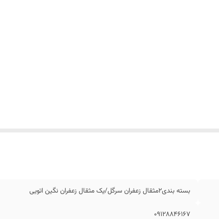
بسته بندی2مثقال زعفران سرگل/یک مثقال زعفران نگین اتویی
۰۹۱۲۸۸۴۶۱۶۷