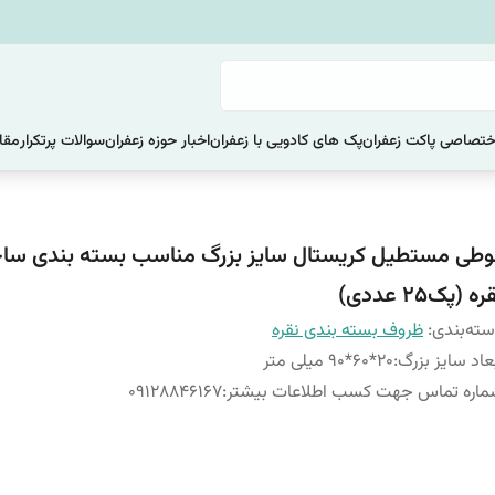
ختصاصی پاکت زعفران
پک های کادویی با زعفران
اخبار حوزه زعفران
سوالات پرتکرار
مقا
وطی مستطیل کریستال سایز بزرگ مناسب بسته بندی سا
ره (پک25 عددی)
ته‌بندی
:
ظروف بسته بندی نقره
عاد سایز بزرگ
:
20*60*90 میلی متر
اره تماس جهت کسب اطلاعات بیشتر
:
09128846167