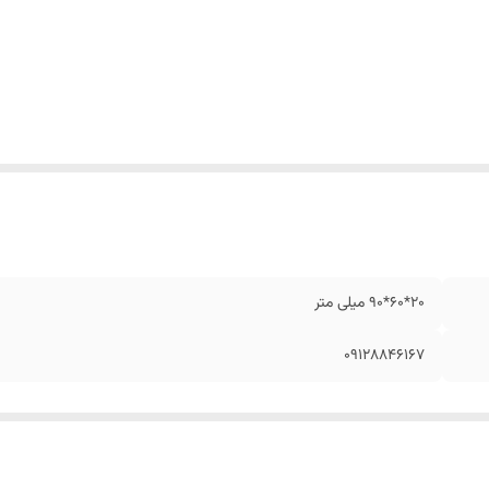
20*60*90 میلی متر
09128846167