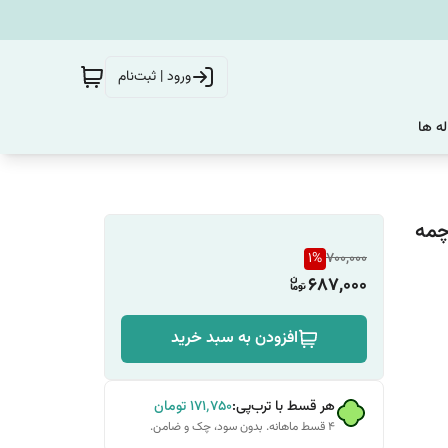
ورود | ثبت‌نام
له ها
چمه
1
%
700,000
687,000
افزودن به سبد خرید
هر قسط با ترب‌پی:
۱۷۱٬۷۵۰
تومان
۴ قسط ماهانه. بدون سود، چک و ضامن.