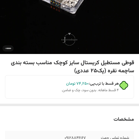
قوطی مستطیل کریستال سایز کوچک مناسب بسته بندی
ساچمه نقره (پک25 عددی)
هر قسط با ترب‌پی:
۷۴٬۲۵۰
تومان
۴ قسط ماهانه. بدون سود، چک و ضامن.
مشخصات
شماره تماس جهت
09128846167