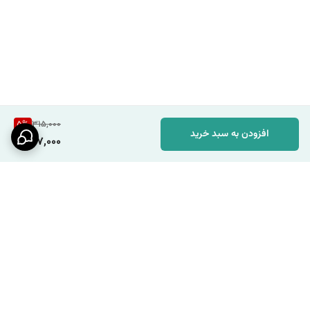
5
%
315,000
افزودن به سبد خرید
297,000
برگشت به بالا