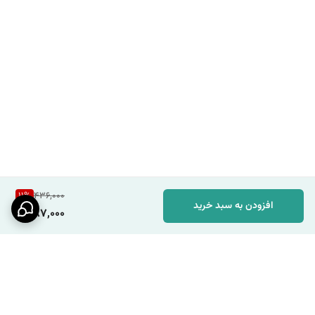
11
%
436,000
افزودن به سبد خرید
387,000