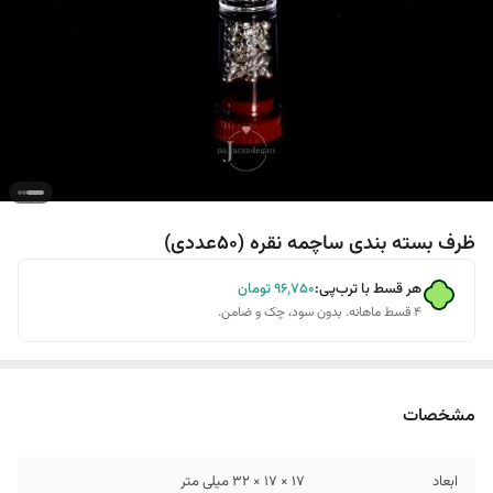
ظرف بسته بندی ساچمه نقره (50عددی)
هر قسط با ترب‌پی:
۹۶٬۷۵۰
تومان
۴ قسط ماهانه. بدون سود، چک و ضامن.
مشخصات
ابعاد
17 × 17 × 32 میلی متر