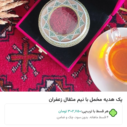
پک هدیه مخمل با نیم مثقال زعفران
هر قسط با ترب‌پی:
۳۰۲٬۷۵۰
تومان
۴ قسط ماهانه. بدون سود، چک و ضامن.