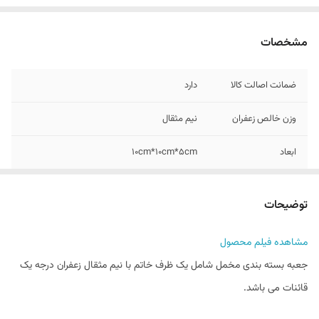
مشخصات
ضمانت اصالت کالا
دارد
وزن خالص زعفران
نیم مثقال
ابعاد
10cm*10cm*5cm
وزن با بسته بندی
203گرم
توضیحات
شماره تماس جهت
09128846167
کسب اطلاعات بیشتر
مشاهده فیلم محصول
جعبه بسته بندی مخمل شامل یک ظرف خاتم با نیم مثقال زعفران درجه یک
قائنات می باشد.