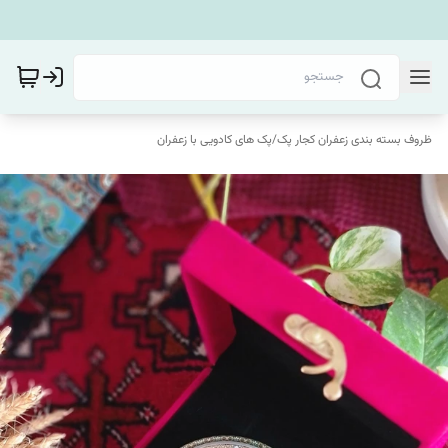
ظروف بسته بندی زعفران کجار پک
/
پک های کادویی با زعفران