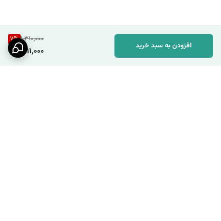
7
%
1,310,000
افزودن به سبد خرید
1,211,000
برگشت به بالا