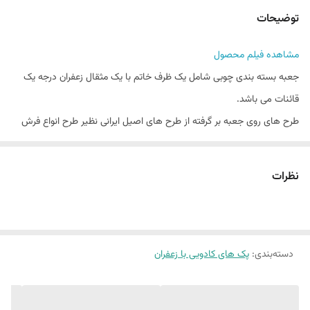
جنس جعبه
چوب روس
توضیحات
ابعاد
16*16 سانتیمتر
مشاهده فیلم محصول
وزن با بسته بندی
310گرم
جعبه بسته بندی چوبی شامل یک ظرف خاتم با یک مثقال زعفران درجه یک
شماره تماس جهت
09128846167
قائنات می باشد.
کسب اطلاعات بیشتر
طرح های روی جعبه بر گرفته از طرح های اصیل ایرانی نظیر طرح انواع فرش
ایرانی، کاشی و....
زعفران استفاده شده در این پک از بهترین مزارع زعفران قائنات جمع آوری
نظرات
شده و با ضمانت کجار ارائه می شود.
دسته‌بندی
:
پک های کادویی با زعفران