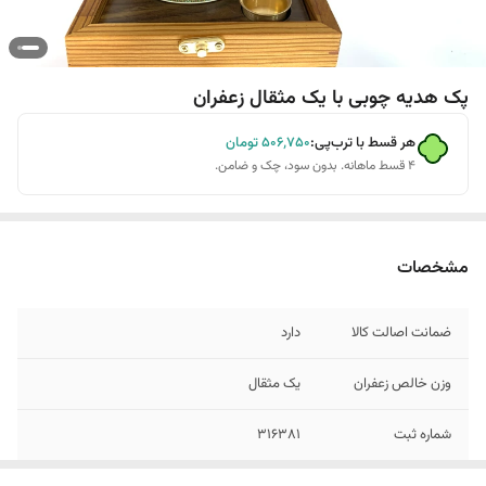
پک هدیه چوبی با یک مثقال زعفران
هر قسط با ترب‌پی:
۵۰۶٬۷۵۰
تومان
۴ قسط ماهانه. بدون سود، چک و ضامن.
مشخصات
ضمانت اصالت کالا
دارد
وزن خالص زعفران
یک مثقال
شماره ثبت
316381