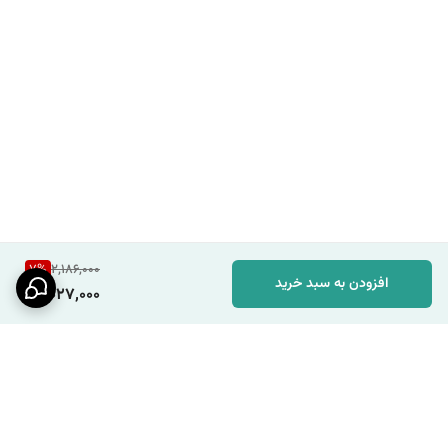
7
%
2,186,000
افزودن به سبد خرید
2,027,000