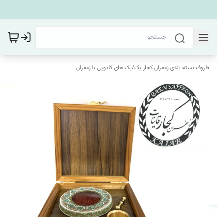
ظروف بسته بندی زعفران کجار پک
/
پک های کادویی با زعفران