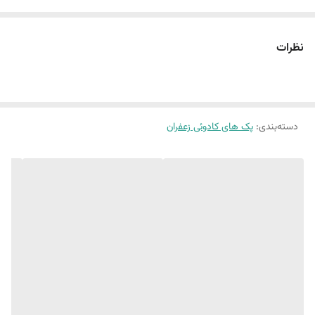
هاون برنجی طرح جام قرار گرفته است که علاوه بر زیبایی، امکان آسیاب کردن
زعفران را نیز فراهم می‌کند.
نظرات
ترکیب رنگ یشمی مخمل با درخشش کریستال و فلز، جلوه‌ای چشم‌نواز و
ماندگار ایجاد کرده و این محصول را به گزینه‌ای ایده‌آل برای هدایای سازمانی،
صادراتی و مناسبت‌های ویژه تبدیل کرده است.
دسته‌بندی
:
پک های کادوئی زعفران