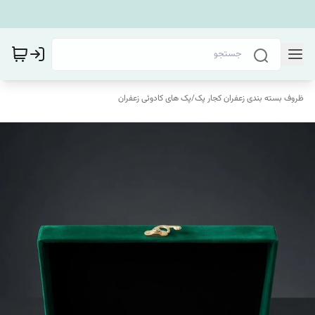
ظروف بسته بندی زعفران کجار پک
/
پک های کادوئی زعفران