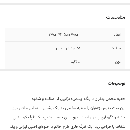
مشخصات
ابعاد
27cm*11.5cm*8cm
ظرفیت
1/5 مثقال زعفران
وزن
600گرم
توضیحات
جعبه مخمل زعفران با رنگ یشمی؛ ترکیبی از اصالت و شکوه
این ست نفیس زعفران با جعبه مخملی به رنگ یشمی، انتخابی خاص برای
هدیه و نگهداری زعفران است. درون این جعبه لوکس، یک ظرف کریستالی
شفاف با طراحی زیبا، یک ظرف فلزی طرح خاتم با جلوه‌ای اصیل ایرانی و یک