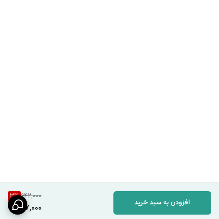
3
%
642,000
افزودن به سبد خرید
617,000