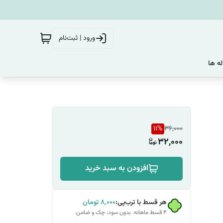
ورود | ثبت‌نام
له ها
11
%
36,000
32,000
افزودن به سبد خرید
هر قسط با ترب‌پی:
۸٬۰۰۰
تومان
۴ قسط ماهانه. بدون سود، چک و ضامن.