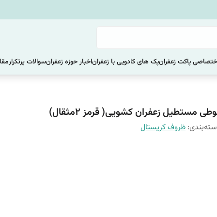
ختصاصی پاکت زعفران
پک های کادویی با زعفران
اخبار حوزه زعفران
سوالات پرتکرار
مقا
طی مستطیل زعفران کشویی( قرمز 2مثقال)
ته‌بندی
:
ظروف کریستال