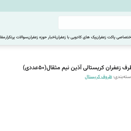
ختصاصی پاکت زعفران
پک های کادویی با زعفران
اخبار حوزه زعفران
سوالات پرتکرار
مقا
ف زعفران کریستالی آذین نیم مثقال(50عددی)
ته‌بندی
:
ظروف کریستال