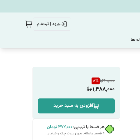
ورود | ثبت‌نام
له ها
8
%
1,620,000
1,488,000
افزودن به سبد خرید
هر قسط با ترب‌پی:
۳۷۲٬۰۰۰
تومان
۴ قسط ماهانه. بدون سود، چک و ضامن.