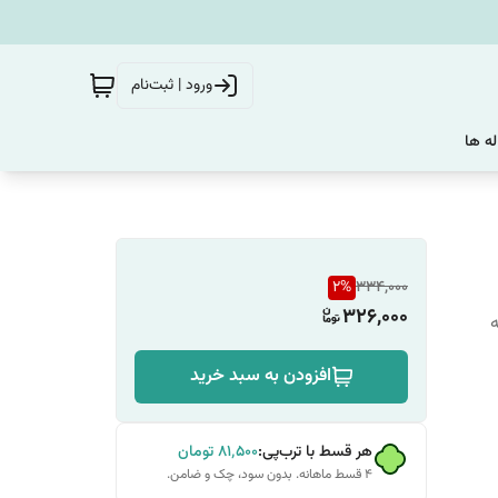
ورود | ثبت‌نام
له ها
2
%
334,000
326,000
ه
افزودن به سبد خرید
هر قسط با ترب‌پی:
۸۱٬۵۰۰
تومان
۴ قسط ماهانه. بدون سود، چک و ضامن.