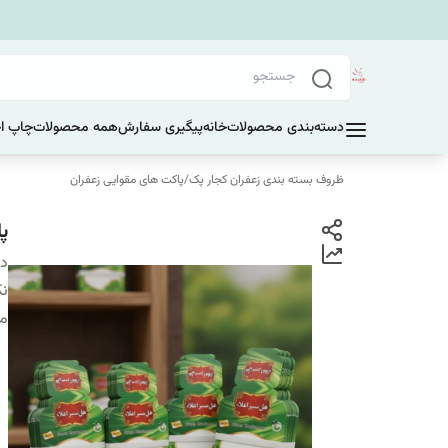
دسته‌بندی محصولات
خانه
پیگیری سفارش
همه محصولات
چاپ ا
ظروف بسته بندی زعفران کجار پک
/
پاکت های مقوایی زعفران
پا
دس
نک
م