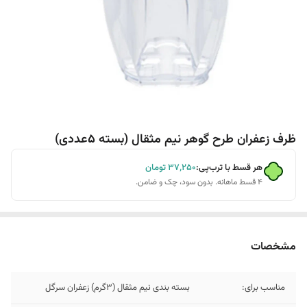
ظرف زعفران طرح گوهر نیم مثقال (بسته 5عددی)
هر قسط با ترب‌پی:
۳۷٬۲۵۰
تومان
۴ قسط ماهانه. بدون سود، چک و ضامن.
مشخصات
مناسب برای:
بسته بندی نیم مثقال (3گرم) زعفران سرگل