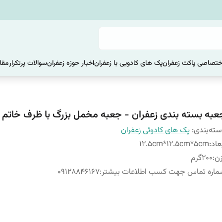
ختصاصی پاکت زعفران
پک های کادویی با زعفران
اخبار حوزه زعفران
سوالات پرتکرار
مقا
عبه بسته بندی زعفران - جعبه مخمل بزرگ با ظرف خاتم 5گرم
ته‌بندی
:
پک های کادوئی زعفران
عاد
:
12.5cm*12.5cm*5cm
ن
:
200گرم
اره تماس جهت کسب اطلاعات بیشتر
:
09128846167