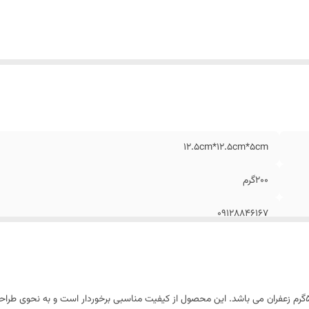
12.5cm*12.5cm*5cm
200گرم
09128846167
جعبه بسته بندی مخمل شامل یک ظرف خاتم مناسب برای 5گرم زعفران می باشد. این محصول از کیفیت مناسبی برخوردا