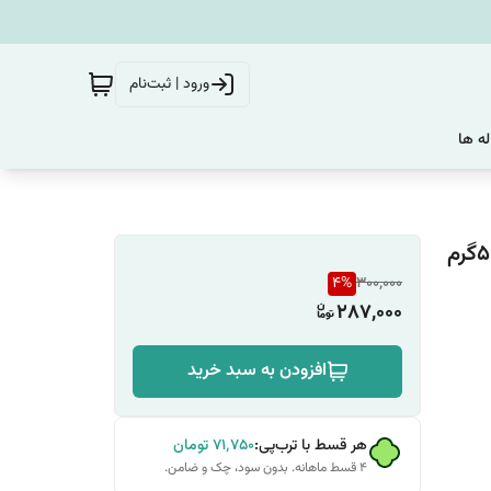
ورود | ثبت‌نام
له ها
4
%
300,000
287,000
افزودن به سبد خرید
هر قسط با ترب‌پی:
۷۱٬۷۵۰
تومان
۴ قسط ماهانه. بدون سود، چک و ضامن.