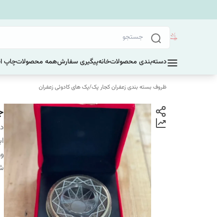
دسته‌بندی محصولات
خانه
پیگیری سفارش
همه محصولات
چاپ ا
ظروف بسته بندی زعفران کجار پک
/
پک های کادوئی زعفران
ج
دس
اب
وز
شم