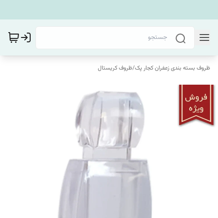
ظروف بسته بندی زعفران کجار پک
/
ظروف کریستال