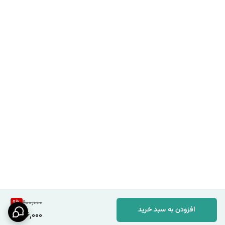
9
%
900,000
افزودن به سبد خرید
816,000