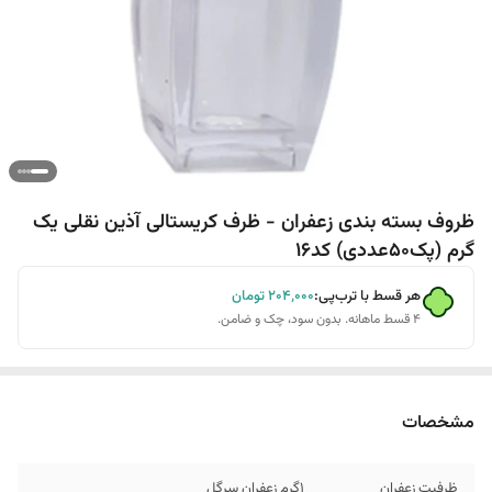
ظروف بسته بندی زعفران - ظرف کریستالی آذین نقلی یک
گرم (پک50عددی) کد16
هر قسط با ترب‌پی:
۲۰۴٬۰۰۰
تومان
۴ قسط ماهانه. بدون سود، چک و ضامن.
مشخصات
ظرفیت زعفران
1گرم زعفران سرگل