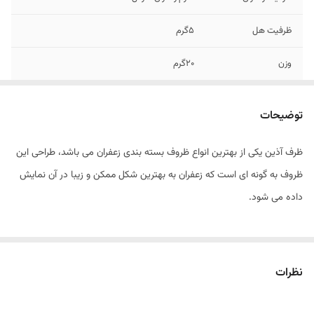
ظرفیت هل
5گرم
وزن
20گرم
ابعاد
26*26*70 میلی متر
توضیحات
شماره تماس جهت
09128846167
کسب اطلاعات بیشتر
ظرف آذین یکی از بهترین انواع ظروف بسته بندی زعفران می باشد، طراحی این
ظروف به گونه ای است که زعفران به بهترین شکل ممکن و زیبا در آن نمایش
داده می شود.
نظرات