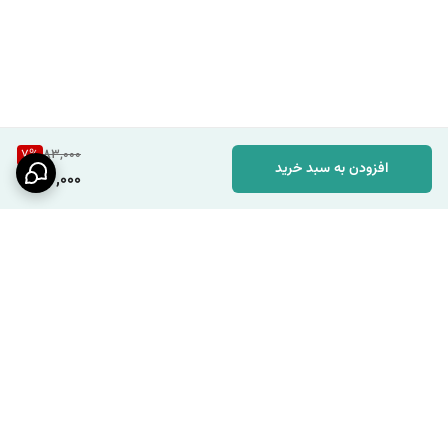
7
%
83,000
افزودن به سبد خرید
77,000
برگشت به بالا