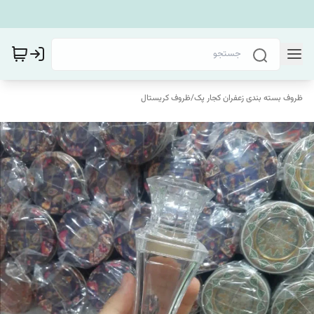
ظروف بسته بندی زعفران کجار پک
/
ظروف کریستال