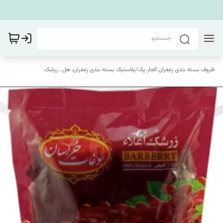
ظروف بسته بندی زعفران کجار پک
/
پلاستیک بسته بندی زعفران، هل ، زرشک