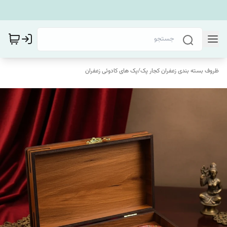
ظروف بسته بندی زعفران کجار پک
/
پک های کادوئی زعفران