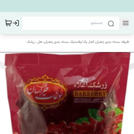
ظروف بسته بندی زعفران کجار پک
/
پلاستیک بسته بندی زعفران، هل ، زرشک