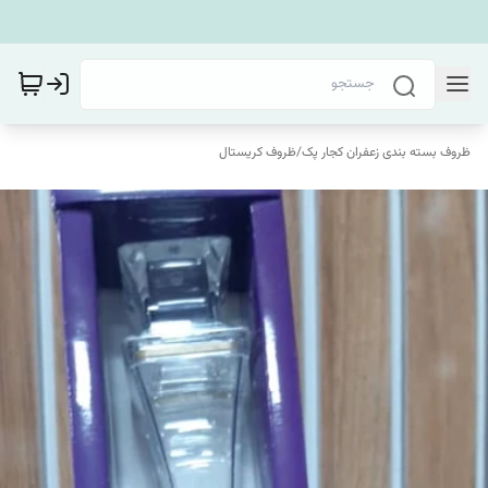
ظروف بسته بندی زعفران کجار پک
/
ظروف کریستال