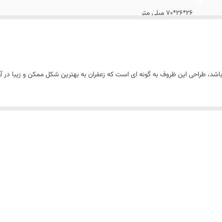
26*26*70 میلی متر
20گرم
09128846167
باشد، طراحی این ظروف به گونه ای است که زعفران به بهترین شکل ممکن و زیبا در 