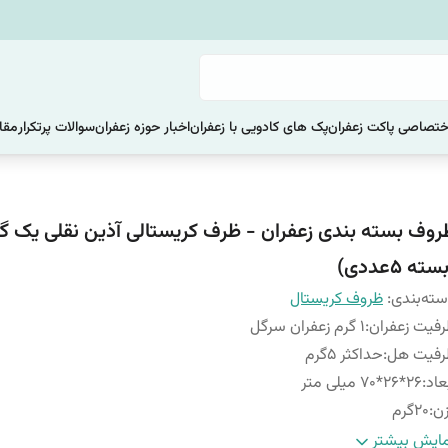
ختصاصی پاکت زعفران
پک های کادویی با زعفران
اخبار حوزه زعفران
سوالات پرتکرار
مقا
روف بسته بندی زعفران - ظرف کریستالی آذین نقلی یک گ
سته 5عددی)
ته‌بندی
:
ظروف کریستال
فیت زعفران
:
1 گرم زعفران سرگل
رفیت هل
:
حداکثر 5گرم
عاد
:
26*26*70 میلی متر
ن
:
20گرم
اره تماس جهت کسب اطلاعات بیشتر
:
09128846167
ایش بیشتر