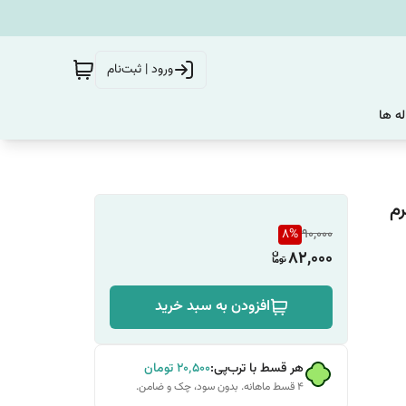
ورود | ثبت‌نام
له ها
رم
8
%
90,000
82,000
افزودن به سبد خرید
هر قسط با ترب‌پی:
۲۰٬۵۰۰
تومان
۴ قسط ماهانه. بدون سود، چک و ضامن.