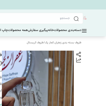
دسته‌بندی محصولات
خانه
پیگیری سفارش
همه محصولات
چاپ ا
ظروف بسته بندی زعفران کجار پک
/
ظروف کریستال
ظ
(ب
دس
ظر
ظ
اب
وز
شم
نم