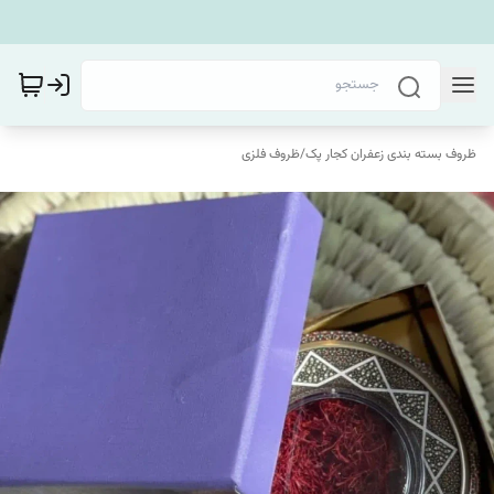
ظروف بسته بندی زعفران کجار پک
/
ظروف فلزی