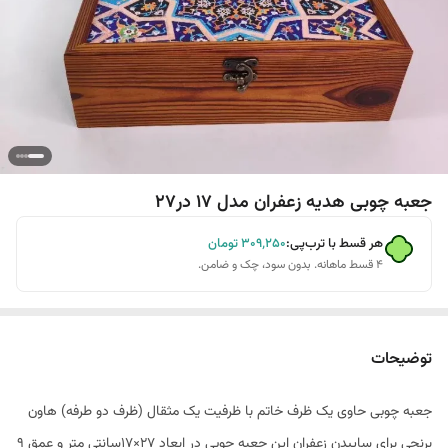
جعبه چوبی هدیه زعفران مدل 17 در27
هر قسط با ترب‌پی:
۳۰۹٬۲۵۰
تومان
۴ قسط ماهانه. بدون سود، چک و ضامن.
توضیحات
جعبه چوبی حاوی یک ظرف خاتم با ظرفیت یک مثقال (ظرف دو طرفه) هاون
برنجی برای ساییدن زعفران این جعبه چوبی در ابعاد 27×17سانتی متر و عمق 9