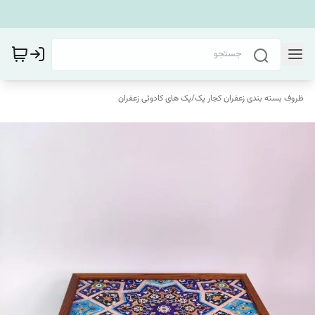
ظروف بسته بندی زعفران کجار پک
/
پک های کادوئی زعفران