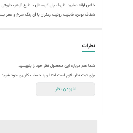
خاص ارائه نمایید. ظروف پلی کریستال با طرح گوهر، ظروفی پ
شفاف بودن، قابلیت روئیت زعفران با آن رنگ سرخ و عطر بس
(یک گرمی) گوهر کوچک (2 گرمی) گوهر متوسط (یک مثقالی) گوهر بزرگ(2مثقالی)
نظرات
شما هم درباره این محصول نظر خود را بنویسید.
برای ثبت نظر، لازم است ابتدا وارد حساب کاربری خود شوید.
افزودن نظر