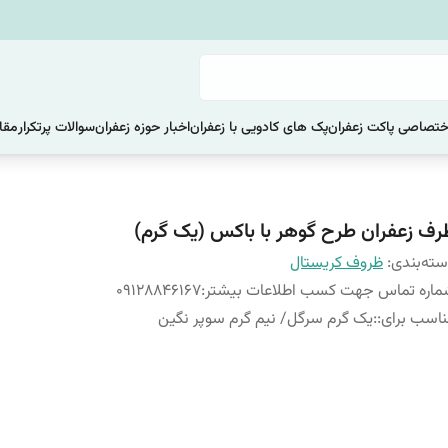
ختصاصی پاکت زعفران
پک های کادویی با زعفران
اخبار حوزه زعفران
سوالات پرتکرار
مقا
رف زعفران طرح گوهر با باکس (یک گرم)
ته‌بندی
:
ظروف کریستال
اره تماس جهت کسب اطلاعات بیشتر
:
09128846167
اسب برای:
:
یک گرم سرگل/ نیم گرم سوپر نگین