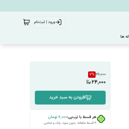
ورود | ثبت‌نام
له ها
7
%
26,000
24,000
افزودن به سبد خرید
هر قسط با ترب‌پی:
۶٬۰۰۰
تومان
۴ قسط ماهانه. بدون سود، چک و ضامن.