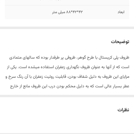
ابعاد
42*42*88 میلی متر
توضیحات
ظروف پلی کریستال با طرح گوهر، ظروفی پر طرفدار بوده که سالهای متمادی
است که از آنها به عنوان ظروف نگهداری زعفران استفاده میشده است. یکی از
مزایای این ظروف به دلیل شفاف بودن، قابلیت روئیت زعفران با آن رنگ سرخ و
عطر بسیار عالی است که به دلیل محکم بودن درب این ظروف مانع از خارج
شدن عطر ناب آن میشود. سایز بندی ظروف بسته بندی گوهر : گوهر نقلی
(یک گرمی) گوهر کوچک (2 گرمی) گوهر متوسط (یک مثقالی) گوهر
نظرات
بزرگ(2مثقالی)