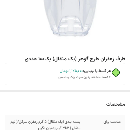
ظرف زعفران طرح گوهر (یک مثقال) پک100 عددی
هر قسط با ترب‌پی:
۱٬۱۲۵٬۰۰۰
تومان
۴ قسط ماهانه. بدون سود، چک و ضامن.
مشخصات
مناسب برای:
بسته بندی (یک مثقال) 5 گرم زعفران سرگل/( نیم
مثقال ) 2تا3 گرم زعفران نگین