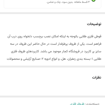
۴ قسط ماهانه. بدون سود، چک و ضامن.
توضیحات
قوطی فلزی طلایی باتوجه به اینکه امکان نصب برچسب دلخواه روی درب آن
فراهم است. یکی از ظروف پرطرفدار است در حال حاضر این ظروف در سه
سایز پر کاربرد در فروشگاه کجار موجود می باشد. کاربردهای ظروف فلزی
طلایی 1-بسته بندی زعفران، هل، و انواع ادویه 2-صنایع آرایشی و محصولات
بهداشتی 3-شمع های عطری و تزئینی 4-شکلات سازی و صنایع شیرینی پزی
5--بسته بندی صنعتی
نظرات
دسته‌بندی
:
ظروف فلزی