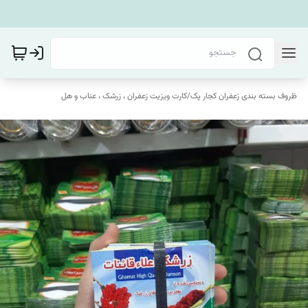
ظروف بسته بندی زعفران کجار پک
/
کارت ویزیت زعفران ، زرشک ، عناب و هل