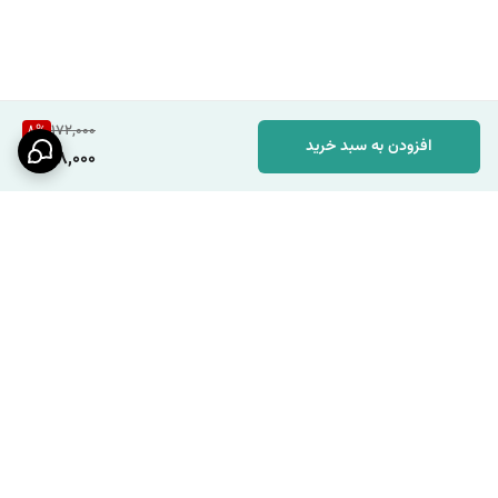
8
%
172,000
افزودن به سبد خرید
158,000
برگشت به بالا