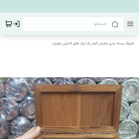
ظروف بسته بندی زعفران کجار پک
/
پک های کادوئی زعفران