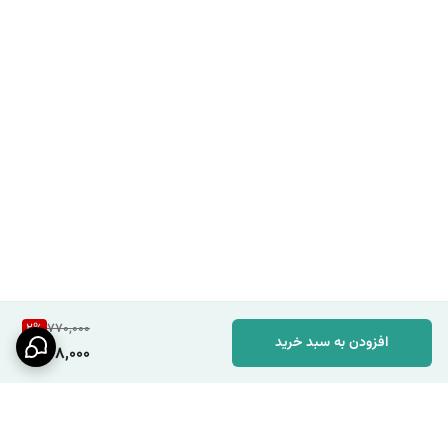
2
%
770,000
افزودن به سبد خرید
748,000