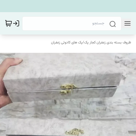
ظروف بسته بندی زعفران کجار پک
/
پک های کادوئی زعفران