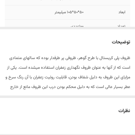
ابعاد
50*50*105 میلیمتر
تعداد
100عددی
توضیحات
ظروف پلی کریستال با طرح گوهر، ظروفی پر طرفدار بوده که سالهای متمادی
است که از آنها به عنوان ظروف نگهداری زعفران استفاده میشده است. یکی از
مزایای این ظروف به دلیل شفاف بودن، قابلیت روئیت زعفران با آن رنگ سرخ و
عطر بسیار عالی است که به دلیل محکم بودن درب این ظروف مانع از خارج
شدن عطر ناب آن میشود. سایز بندی ظروف بسته بندی گوهر : گوهر نقلی
(یک گرمی) گوهر کوچک (2 گرمی) گوهر متوسط (یک مثقالی) گوهر
نظرات
بزرگ(2مثقالی)