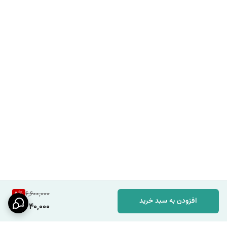
5
%
6,600,000
افزودن به سبد خرید
6,240,000