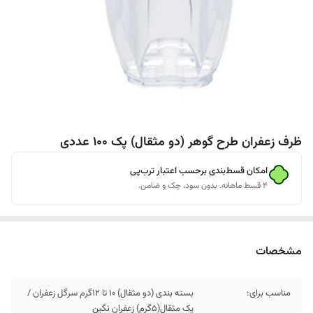
ظرف زعفران طرح گوهر (دو مثقال) پک 100 عددی
امکان قسط‌بندی برحسب اعتبار ترب‌پی
۴ قسط ماهانه. بدون سود، چک و ضامن.
مشخصات
مناسب برای:
بسته بندی (دو مثقال) 10 تا 12گرم سرگل زعفران /
یک مثقال(5گرم) زعفران نگین