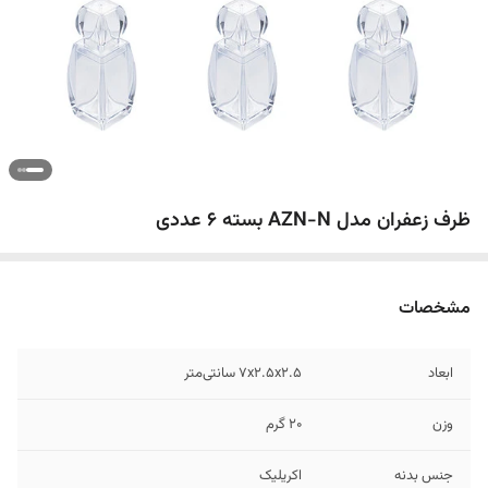
ظرف زعفران مدل AZN-N بسته 6 عددی
مشخصات
ابعاد
7x2.5x2.5 سانتی‌متر
وزن
20 گرم
جنس بدنه
اکریلیک