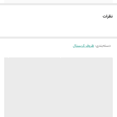
جنس سری
اکریلیک
نظرات
نحوه بسته شدن
فشاری
قابلیت شست‌وشو
با دست , با ماشین ظرف‌شویی
دسته‌بندی
:
ظروف کریستال
سایر توضیحات
ظرفیت هر ظرف : نیم گرم زعفران نگین و یا 1 گرم
زعفران سرگل
رنگ
بی رنگ