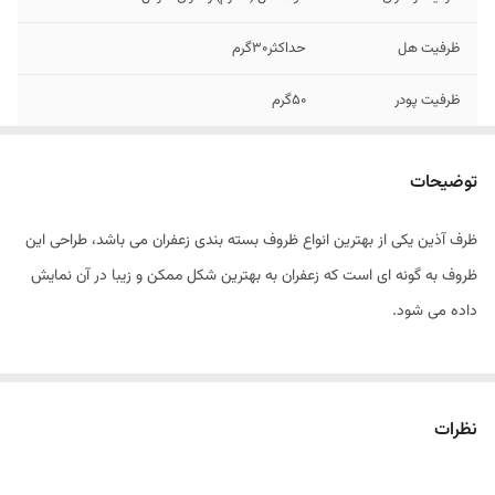
ظرفیت هل
حداکثر30گرم
ظرفیت پودر
50گرم
ابعاد
44*44*122 میلی متر
توضیحات
وزن
110گرم
ظرف آذین یکی از بهترین انواع ظروف بسته بندی زعفران می باشد، طراحی این
شماره تماس جهت
09128846167
ظروف به گونه ای است که زعفران به بهترین شکل ممکن و زیبا در آن نمایش
کسب اطلاعات بیشتر
داده می شود.
نظرات