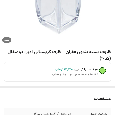
ظروف بسته بندی زعفران - ظرف کریستالی آذین دومثقال
(کد19)
هر قسط با ترب‌پی:
۱۷٬۷۵۰
تومان
۴ قسط ماهانه. بدون سود، چک و ضامن.
مشخصات
ظرفیت زعفران
دو مثقال (10گرم) زعفران سرگل