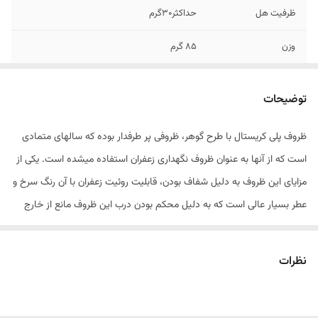
ظرفیت هل
حداکثر30گرم
وزن
85 گرم
ابعاد
50 × 50 × 105 میلی متر
توضیحات
شماره تماس جهت
09128846167
کسب اطلاعات بیشتر
ظروف پلی کریستال با طرح گوهر، ظروفی پر طرفدار بوده که سالهای متمادی
است که از آنها به عنوان ظروف نگهداری زعفران استفاده میشده است. یکی از
مزایای این ظروف به دلیل شفاف بودن، قابلیت روئیت زعفران با آن رنگ سرخ و
عطر بسیار عالی است که به دلیل محکم بودن درب این ظروف مانع از خارج
شدن عطر ناب آن میشود. سایز بندی ظروف بسته بندی گوهر : گوهر نقلی
(یک گرمی) گوهر کوچک (2 گرمی) گوهر متوسط (یک مثقالی) گوهر
نظرات
بزرگ(2مثقالی)