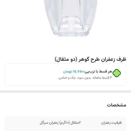
ظرف زعفران طرح گوهر (دو مثقال)
هر قسط با ترب‌پی:
۱۵٬۷۵۰
تومان
۴ قسط ماهانه. بدون سود، چک و ضامن.
مشخصات
ظرفیت زعفران
2مثقال (10گرم) زعفران سرگل