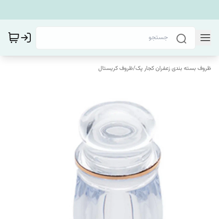
ظروف بسته بندی زعفران کجار پک
/
ظروف کریستال