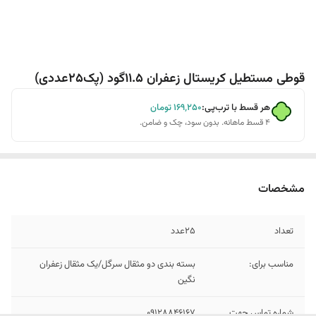
قوطی مستطیل کریستال زعفران 11.5گود (پک25عددی)
هر قسط با ترب‌پی:
۱۶۹٬۲۵۰
تومان
۴ قسط ماهانه. بدون سود، چک و ضامن.
مشخصات
تعداد
25عدد
مناسب برای:
بسته بندی دو مثقال سرگل/یک مثقال زعفران
نگین
شماره تماس جهت
09128846167