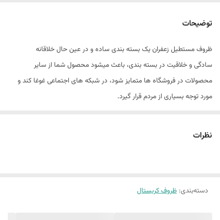
کسب اطلاعات بیشتر
توضیحات
ابعاد
20*60*90 میلی متر
ظروف مستطیل زعفران یک بسته بندی ساده و در عین حال خلاقانه
وزن
28گرم
سادگی و خلاقیت در بسته بندی، باعث میشود محصول شما از سایر
محصولات در فروشگاه ها متمایز شود، در شبکه های اجتماعی غوغا کند و
مورد توجه بسیاری از مردم قرار گیرد.
به قول معروف همرنگ شدن با جماعت در بسته بندی اصلا به صلاح نیست!
ظروف مستطیل کریستال این امکان را فراهم می کند که با طراحی و چاپ
نظرات
یک برچسب ساده به صورت اختصاصی ، بتوانید یک بسته بندی ساده و در
عین حال خلاقانه داشته باشید.
دسته‌بندی
:
ظروف کریستال