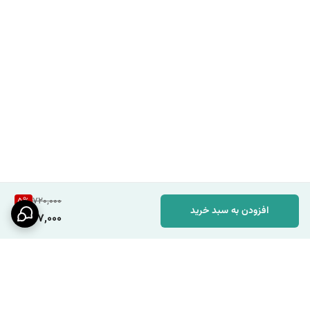
5
%
720,000
افزودن به سبد خرید
677,000