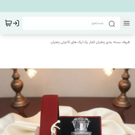
ظروف بسته بندی زعفران کجار پک
/
پک های کادوئی زعفران