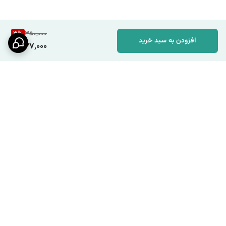
3
%
350,000
افزودن به سبد خرید
337,000
برگشت به بالا