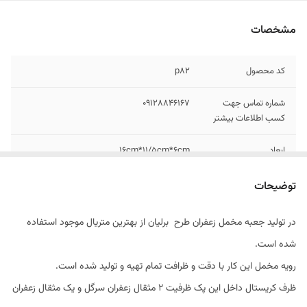
مشخصات
کد محصول
p82
شماره تماس جهت
09128846167
کسب اطلاعات بیشتر
ابعاد
16cm*11/5cm*6cm
وزن
315گرم
توضیحات
در تولید جعبه مخمل زعفران طرح برلیان از بهترین متریال موجود استفاده
شده است.
رویه مخمل این کار با دقت و ظرافت تمام تهیه و تولید شده است.
ظرف کریستال داخل این پک ظرفیت 2 مثقال زعفران سرگل و یک مثقال زعفران