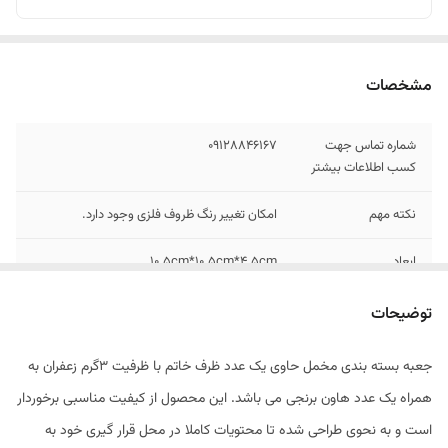
مشخصات
شماره تماس جهت
09128846167
کسب اطلاعات بیشتر
نکته مهم
امکان تغییر رنگ ظروف فلزی وجود دارد.
ابعاد
10.5cm*10.5cm*4.5cm
وزن
150گرم
توضیحات
جعبه بسته بندی مخمل حاوی یک عدد ظرف خاتم با ظرفیت 3گرم زعفران به
همراه یک عدد هاون برنجی می باشد. این محصول از کیفیت مناسبی برخوردار
است و به نحوی طراحی شده تا محتویات کاملا در محل قرار گیری خود به