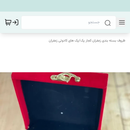
ظروف بسته بندی زعفران کجار پک
/
پک های کادوئی زعفران