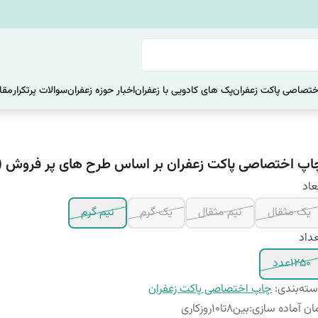
ختصاصی پاکت زعفران
پک های کادویی با زعفران
اخبار حوزه زعفران
سوالات پرتکرار
مقا
اپ اختصاصی پاکت زعفران بر اساس طرح های پر فروش (کد16
عاد
یک مثقال
نیم مثقال
یک گرم
نیم گرم
داد
1250عدد
ته‌بندی
:
چاپ اختصاصی پاکت زعفران
ان آماده سازی
:
بین8تا10روزکاری