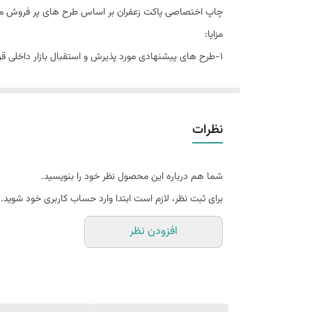
چاپ اختصاصی پاکت زعفران بر اساس طرح های پر فروش مورد 
مزایا:
1-طرح های پیشنهادی مورد پذیرش و استقبال بازار داخلی قرار گرفته است.
2-طرح ها شناخته شده هستند.
3-با توجه به اینکه قالب این طرح ها آماده می باشد هزینه طراحی نخواهید داشت.
نظرات
با کمی تغییر نام برند شما روی کار قرار می گیرد.
مشخصات و سایر توضیحات به صورت کاملاً اختصاصی متناس
شما هم درباره این محصول نظر خود را بنویسید.
برای ثبت نظر، لازم است ابتدا وارد حساب کاربری خود شوید.
چاپ اختصاصی پاکت زعفران در چهار سایز استاندارد بازار م
افزودن نظر
یک مثقالی (4تا 5گرم)
نیم مثقالی (2تا3 گرم)
یک گرمی
نیم گرمی