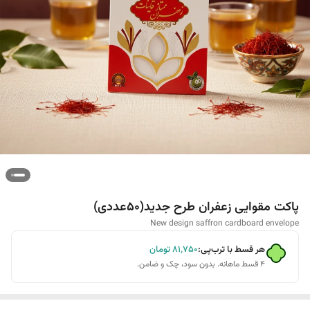
پاکت مقوایی زعفران طرح جدید(۵۰عددی)
New design saffron cardboard envelope
هر قسط با ترب‌پی:
۸۱٬۷۵۰
تومان
۴ قسط ماهانه. بدون سود، چک و ضامن.