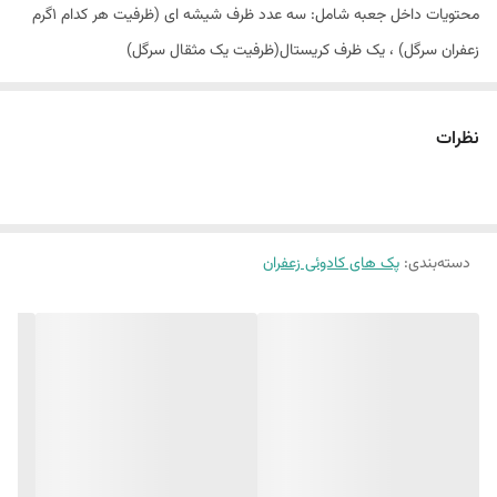
محتویات داخل جعبه شامل: سه عدد ظرف شیشه ای (ظرفیت هر کدام ۱گرم
زعفران سرگل) ، یک ظرف کریستال(ظرفیت یک مثقال سرگل)
و یک عدد هاون برنجی می باشد.
تنوع ظروف داخل جعبه باعث می شود (مانند تصویر) امکان استفاده
نظرات
همزمان،هل، زعفران به میزان دلخواه فراهم شود.
این جعبه ها به گونه ای طراحی می شوند که پس از خروج ظروف به عنوان
جعبه دمنوش قابلیت استفاده داشته باشند.
دسته‌بندی
:
پک های کادوئی زعفران