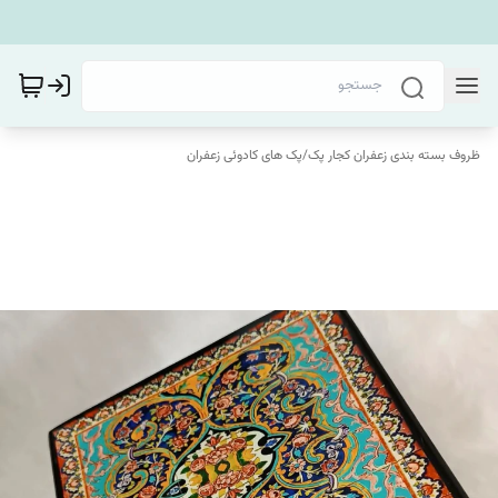
ظروف بسته بندی زعفران کجار پک
/
پک های کادوئی زعفران