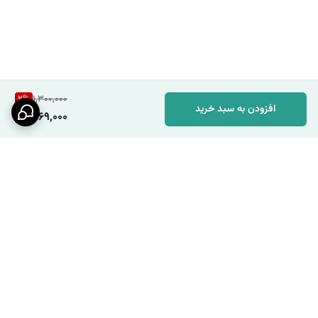
2
%
1,300,000
افزودن به سبد خرید
1,269,000
برگشت به بالا