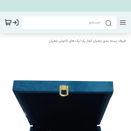
ظروف بسته بندی زعفران کجار پک
/
پک های کادوئی زعفران