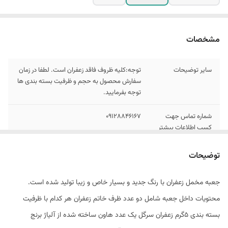
مشخصات
سایر توضیحات
توجه:کلیه ظروف فاقد زعفران است. لطفا در زمان
سفارش محصول به حجم و ظرفیت بسته بندی ها
توجه بفرمایید.
شماره تماس جهت
09128846167
کسب اطلاعات بیشتر
نکته مهم
امکان تغییر رنگ ظروف فلزی وجود دارد.
توضیحات
ابعاد
70*250*250 میلیمتر
جعبه مخمل زعفران با رنگ جدید و بسیار خاص و زیبا تولید شده است.
محتویات داخل جعبه شامل دو عدد ظرف خاتم زعفران هر کدام با ظرفیت
وزن
1000گرم
بسته بندی 5گرم زعفران سرگل یک عدد هاون ساخته شده از آلیاژ برنج