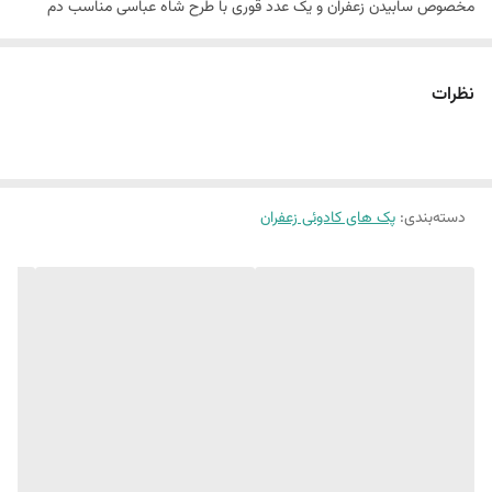
مخصوص سابیدن زعفران و یک عدد قوری با طرح شاه عباسی مناسب دم
آوری زعفران می باشد.
جعبه هدیه زعفران با توجه تنوع ظروفی که دارد امکان بسته بندی همزمان
نظرات
زعفران هل و گل محمدی را دارد که یک پکج هدیه کامل و مناسب برای هدایای
سازمانی و هدایای شرکتی خواهد بود.
دسته‌بندی
:
پک های کادوئی زعفران