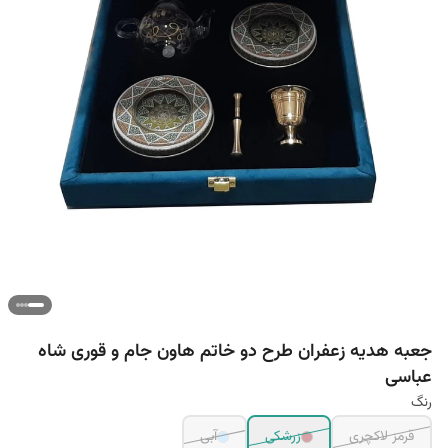
جعبه هدیه زعفران طرح دو خاتم هاون جام و قوری شاه
عباسی
رنگ
قرمز لاکچری
زرشکی
آبی