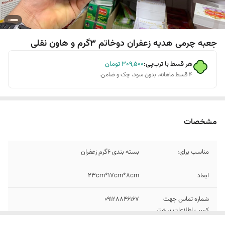
جعبه چرمی هدیه زعفران دوخاتم ۳گرم و هاون نقلی
هر قسط با ترب‌پی:
۳۰۹٬۵۰۰
تومان
۴ قسط ماهانه. بدون سود، چک و ضامن.
مشخصات
مناسب برای:
بسته بندی ۶گرم زعفران
ابعاد
23cm*17cm*8cm
شماره تماس جهت
۰۹۱۲۸۸۴۶۱۶۷
کسب اطلاعات بیشتر