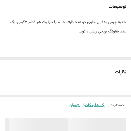
نکته مهم
امکان تغییر رنگ ظروف فلزی وجود دارد.
توضیحات
جعبه چرمی زعفران حاوی دو عدد ظرف خاتم با ظرفیت هر کدام ۳گرم و یک
عدد هاونگ برنجی زعفران کوب
نظرات
دسته‌بندی
:
پک های کادوئی زعفران