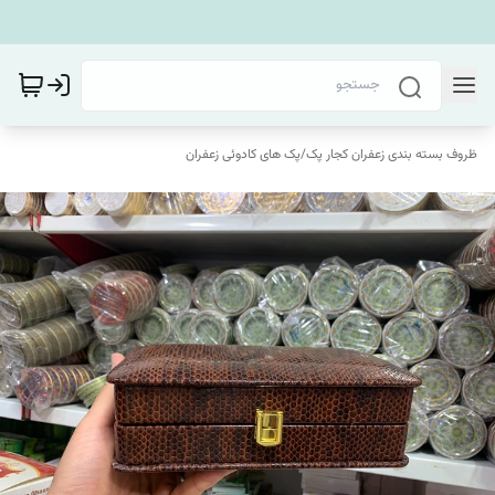
ظروف بسته بندی زعفران کجار پک
/
پک های کادوئی زعفران