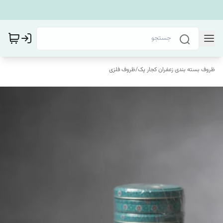
ظروف بسته بندی زعفران کجار پک
/
ظروف فلزی