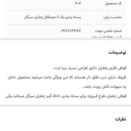
کد محصول
F07
مناسب برای:
بسته بندی یک تا دو‌مثقال زعفران سرگل
شماره تماس جهت
۰۹۱۲۸۸۴۶۱۶۷
کسب اطلاعات بیشتر
توضیحات
قوطی فلزی زعفران دارای طراحی بسیار زیبا ایت.
ظروف دارای درب طلق دار هستند که این ویژگی باعث میشود محصول داخل
به سهولت قابل رویت باشد.
قوطی زعفران طرح فیروزه برای بسته بندی 10تا5 گرم زعفران سرگل میباشد.یکی
از قابلیت های این قوطی زعفران دو طرفه بودن آن است. یعنی از هر دوسمت
قوطی میتوان برای بسته بندی استفاده کرد. این قوطی برای بسته بندی انواع
نظرات
زعفران .هل. ادویه وهمچنین ساخت انواع شمع مورد استفاده قرار میگیرد.