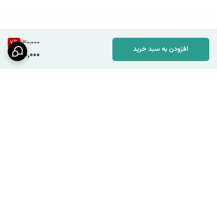
7
%
130,000
افزودن به سبد خرید
120,000
برگشت به بالا