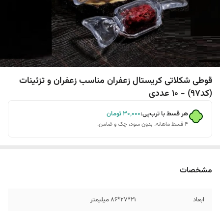
قوطی شکلاتی کریستال زعفران مناسب زعفران و تزئینات
(کد97) - 10 عددی
هر قسط با ترب‌پی:
۳۰٬۰۰۰
تومان
۴ قسط ماهانه. بدون سود، چک و ضامن.
مشخصات
ابعاد
21*27*86 میلیمتر