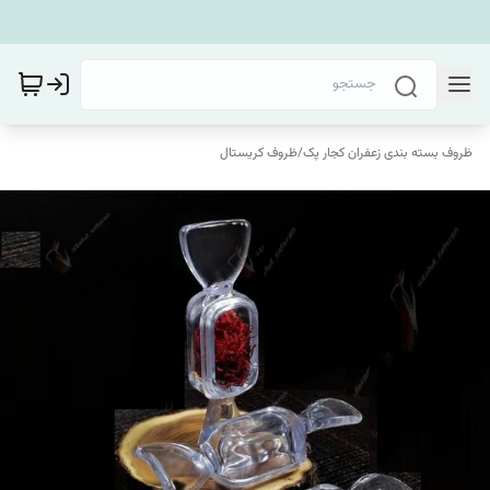
ظروف بسته بندی زعفران کجار پک
/
ظروف کریستال